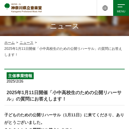
ニュース
検索
ホーム
>
ニュース
>
2025年1月11日開催「小中高校生のための公開リハーサル」の質問にお答え
アクセシビリティ
チケット購入
交通案内
します！
イベントを探す
主催事業情報
2025/2/26
2025年1月11日開催「小中高校生のための公開リハーサ
・ イベント一覧
ご来場案内
ル」の質問にお答えします！
・ イベントカレンダー
子どものための公開リハーサル（1月11日）に来てくださり、あり
・ 館内サービス・アクセシビリティ
施設を借りる
がとうございました。