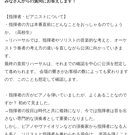
みなさんからの質問にお答えします！
・ フロアマップ
・ 施設を借りる
音楽堂について
・ 交通案内
【指揮者・ピアニストについて】
・ 空き状況
・指揮者の方は本番直前にどんなことをおっしゃるのでしょう
・ よくある質問
・ 音楽堂のご案内
か。（高校生）
神奈川県立音楽堂
・ 抽選対象日
SNS
→リハーサルでは、指揮者やソリストの音楽的な考えと、オーケ
・ フロアマップ
ストラ奏者の考え方の違いを直しながら公演に向かっていきま
・ 利用料金
す。
・ 芸術参与
最終の直前リハーサルは、それまでの確認を中心に公演を想定し
て進められます。 会場の響きがお客様の数によっても変わります
・ 建築見学ツアー
ので、このことも想定して確認します。
・指揮者の方がピアノを弾いていましたが、よくあることなので
すか？ 初めて見ました。
→指揮者の役目は時代と共に複雑になり、今では指揮者は音を出
さない専門的な演奏者として重要になりました。
しかし、ピアノやヴァイオリンなどの演奏家から指揮者になる人
も多く、ソリストと指揮者を兼ねられる場合は、 楽器を弾くこと