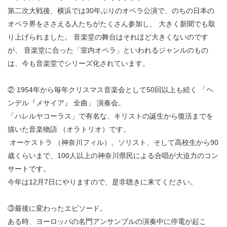
第二次大戦後、横浜では30年ぶりのオペラ公演で、のちの日本の
オペラ界をささえる人たちがたくさん参加し、 大きく新聞でも取
り上げられました。 音楽堂の舞台はそれほど大きくないのです
が、 音楽堂に合った「室内オペラ」といわれるジャンルのもの
は、今も音楽堂でシリーズ化されています。
② 1954年から毎年クリスマス音楽会として50回以上も続く 「ヘ
ンデル『メサイア』 全曲」 演奏会。
「ハレルヤコーラス」で有名な、キリストの誕生から復活までを
描いた音楽物語 （オラトリオ）です。
オーケストラ （神奈川フィル）、ソリスト、そして高校生から90
歳くらいまで、100人以上の神奈川県民による合唱が大迫力のコン
サートです。
今年は12月7日にやりますので、是非聴きに来てください。
③最後に変わったエピソード。
ある時、ヨーロッパの名門アンサンブルの演奏中に停電が起こ