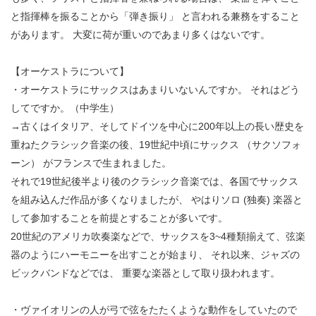
と指揮棒を振ることから「弾き振り」 と言われる兼務をすること
があります。 大変に荷が重いのであまり多くはないです。
【オーケストラについて】
・オーケストラにサックスはあまりいないんですか。 それはどう
してですか。（中学生）
→古くはイタリア、そしてドイツを中心に200年以上の長い歴史を
重ねたクラシック音楽の後、19世紀中頃にサックス （サクソフォ
ーン） がフランスで生まれました。
それで19世紀後半より後のクラシック音楽では、各国でサックス
を組み込んだ作品が多くなりましたが、 やはりソロ (独奏) 楽器と
して参加することを前提とすることが多いです。
20世紀のアメリカ吹奏楽などで、サックスを3~4種類揃えて、弦楽
器のようにハーモニーを出すことが始まり、 それ以来、ジャズの
ビックバンドなどでは、 重要な楽器として取り扱われます。
・ヴァイオリンの人が弓で弦をたたくような動作をしていたので