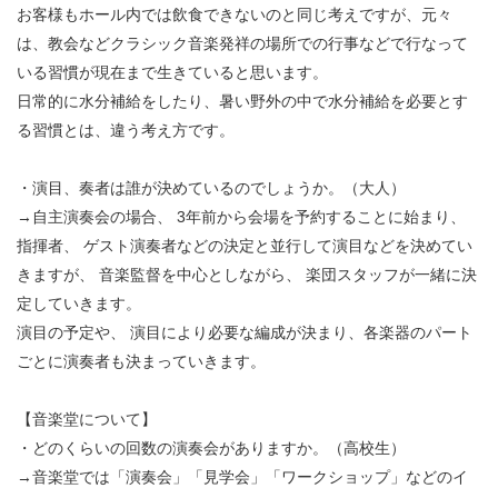
お客様もホール内では飲食できないのと同じ考えですが、元々
は、教会などクラシック音楽発祥の場所での行事などで行なって
いる習慣が現在まで生きていると思います。
日常的に水分補給をしたり、暑い野外の中で水分補給を必要とす
る習慣とは、違う考え方です。
・演目、奏者は誰が決めているのでしょうか。（大人）
→自主演奏会の場合、 3年前から会場を予約することに始まり、
指揮者、 ゲスト演奏者などの決定と並行して演目などを決めてい
きますが、 音楽監督を中心としながら、 楽団スタッフが一緒に決
定していきます。
演目の予定や、 演目により必要な編成が決まり、各楽器のパート
ごとに演奏者も決まっていきます。
【音楽堂について】
・どのくらいの回数の演奏会がありますか。（高校生）
→音楽堂では「演奏会」「見学会」「ワークショップ」などのイ