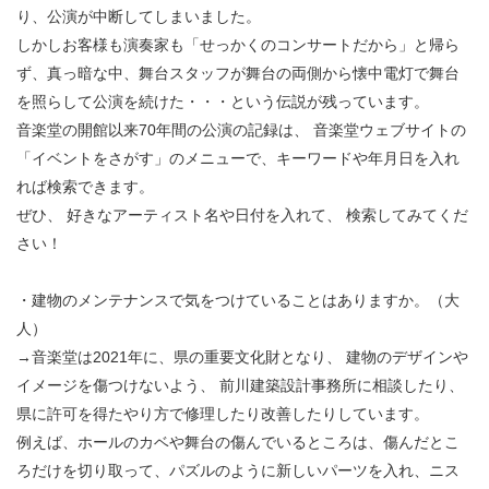
り、公演が中断してしまいました。
しかしお客様も演奏家も「せっかくのコンサートだから」と帰ら
ず、真っ暗な中、舞台スタッフが舞台の両側から懐中電灯で舞台
を照らして公演を続けた・・・という伝説が残っています。
音楽堂の開館以来70年間の公演の記録は、 音楽堂ウェブサイトの
「イベントをさがす」のメニューで、キーワードや年月日を入れ
れば検索できます。
ぜひ、 好きなアーティスト名や日付を入れて、 検索してみてくだ
さい！
・建物のメンテナンスで気をつけていることはありますか。（大
人）
→音楽堂は2021年に、県の重要文化財となり、 建物のデザインや
イメージを傷つけないよう、 前川建築設計事務所に相談したり、
県に許可を得たやり方で修理したり改善したりしています。
例えば、ホールのカベや舞台の傷んでいるところは、傷んだとこ
ろだけを切り取って、パズルのように新しいパーツを入れ、ニス