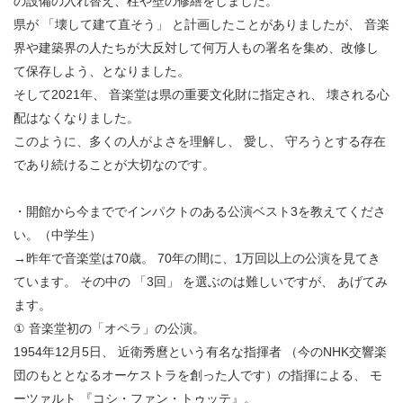
の設備の入れ替え、柱や壁の修繕をしました。
県が 「壊して建て直そう」 と計画したことがありましたが、 音楽
界や建築界の人たちが大反対して何万人もの署名を集め、改修し
て保存しよう、となりました。
そして2021年、 音楽堂は県の重要文化財に指定され、 壊される心
配はなくなりました。
このように、多くの人がよさを理解し、 愛し、 守ろうとする存在
であり続けることが大切なのです。
・開館から今まででインパクトのある公演ベスト3を教えてくださ
い。（中学生）
→昨年で音楽堂は70歳。 70年の間に、1万回以上の公演を見てき
ています。 その中の 「3回」 を選ぶのは難しいですが、 あげてみ
ます。
① 音楽堂初の「オペラ」の公演。
1954年12月5日、 近衛秀麿という有名な指揮者 （今のNHK交響楽
団のもととなるオーケストラを創った人です）の指揮による、 モ
ーツァルト 『コシ・ファン・トゥッテ』。