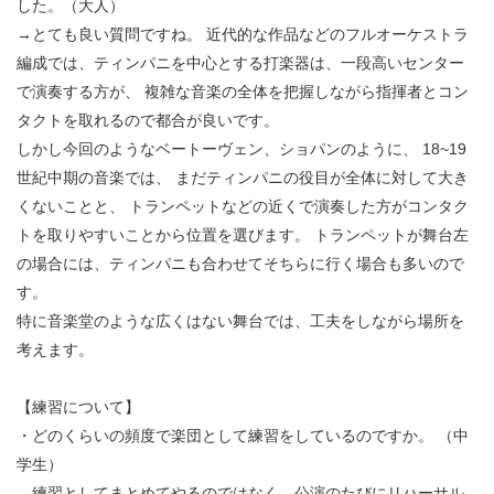
した。（大人）
→とても良い質問ですね。 近代的な作品などのフルオーケストラ
編成では、ティンパニを中心とする打楽器は、一段高いセンター
で演奏する方が、 複雑な音楽の全体を把握しながら指揮者とコン
タクトを取れるので都合が良いです。
しかし今回のようなベートーヴェン、ショパンのように、 18~19
世紀中期の音楽では、 まだティンパニの役目が全体に対して大き
くないことと、 トランペットなどの近くで演奏した方がコンタク
トを取りやすいことから位置を選びます。 トランペットが舞台左
の場合には、ティンパニも合わせてそちらに行く場合も多いので
す。
特に音楽堂のような広くはない舞台では、工夫をしながら場所を
考えます。
【練習について】
・どのくらいの頻度で楽団として練習をしているのですか。 （中
学生）
→練習としてまとめてやるのではなく、公演のたびにリハーサル