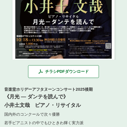
・ フロアマップ
・ 施設を借りる
音楽堂について
・ 交通案内
・ 空き状況
・ よくある質問
・ 音楽堂のご案内
神奈川県立音楽堂
・ 抽選対象日
SNS
・ フロアマップ
・ 利用料金
・ 芸術参与
・ 建築見学ツアー
チラシPDFダウンロード
音楽堂ホリデーアフタヌーンコンサート2025後期
《月光 ― ダンテを読んで》
小井土文哉 ピアノ・リサイタル
国内外のコンクールで次々優勝
若手ピアニストの中でもひときわ輝く実力派