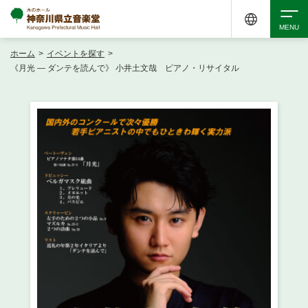
ホーム
>
イベントを探す
>
検索
《月光 ― ダンテを読んで》 小井土文哉 ピアノ・リサイタル
アクセシビリティ
チケット購入
交通案内
イベントを探す
・ イベント一覧
ご来場案内
・ イベントカレンダー
・ 館内サービス・アクセシビリティ
施設を借りる