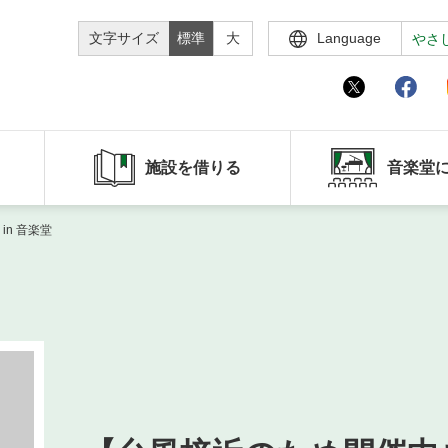
文字サイズ
標準
大
Language
やさ
施設を借りる
音楽堂
n 音楽堂