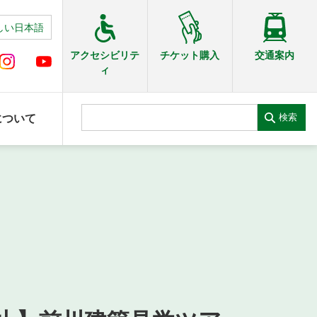
しい日本語
交通案内
アクセシビリテ
チケット購入
ィ
検索
について