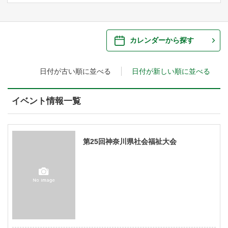
ご来場案内
・ 館内サービス・アクセシビリティ
施設を借りる
カレンダーから探す
・ フロアマップ
日付が古い順に並べる
日付が新しい順に並べる
・ 施設を借りる
音楽堂について
・ 交通案内
・ 空き状況
イベント情報一覧
・ よくある質問
・ 音楽堂のご案内
神奈川県立音楽堂
・ 抽選対象日
SNS
・ フロアマップ
第25回神奈川県社会福祉大会
・ 利用料金
・ 芸術参与
・ 建築見学ツアー