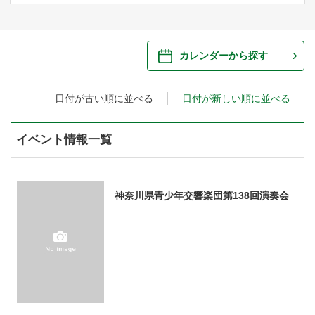
ご来場案内
・ 館内サービス・アクセシビリティ
施設を借りる
カレンダーから探す
・ フロアマップ
日付が古い順に並べる
日付が新しい順に並べる
・ 施設を借りる
音楽堂について
・ 交通案内
・ 空き状況
イベント情報一覧
・ よくある質問
・ 音楽堂のご案内
神奈川県立音楽堂
・ 抽選対象日
SNS
・ フロアマップ
神奈川県青少年交響楽団第138回演奏会
・ 利用料金
・ 芸術参与
・ 建築見学ツアー