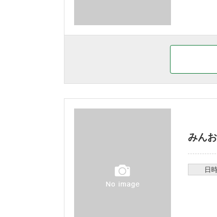
みんお
日