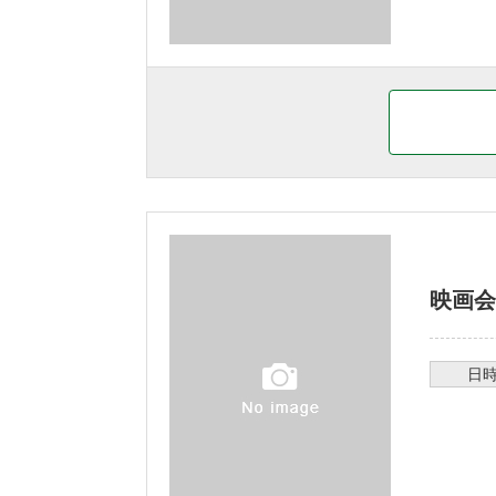
映画会
日