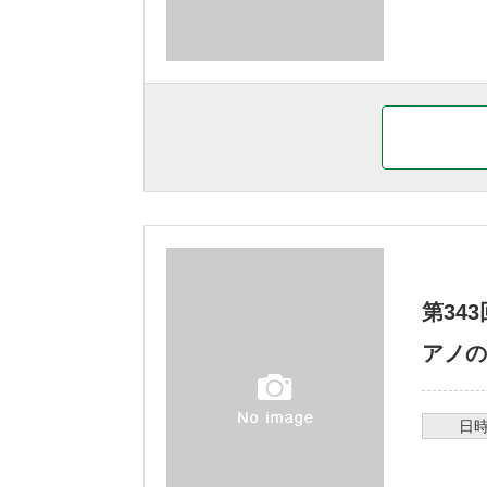
第34
アノの
日