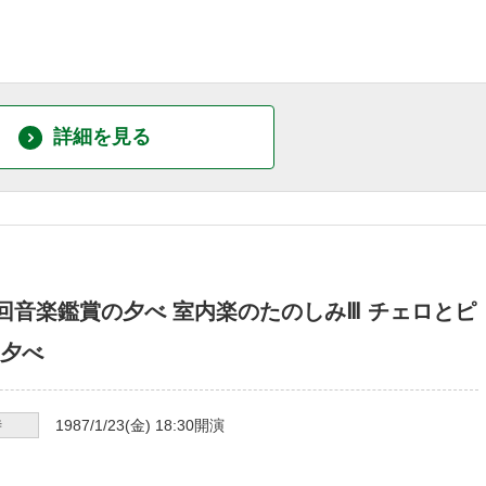
詳細を見る
3回音楽鑑賞の夕べ 室内楽のたのしみⅢ チェロとピ
夕べ
時
1987/1/23
(金)
18:30
開演