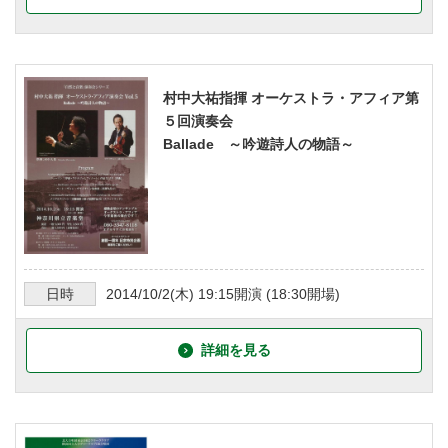
村中大祐指揮 オーケストラ・アフィア第
５回演奏会
Ballade ～吟遊詩人の物語～
日時
2014/10/2
(木)
19:15
開演 (
18:30
開場)
詳細を見る