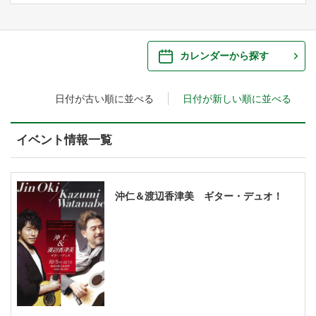
ご来場案内
・ 館内サービス・アクセシビリティ
施設を借りる
カレンダーから探す
・ フロアマップ
日付が古い順に並べる
日付が新しい順に並べる
・ 施設を借りる
音楽堂について
・ 交通案内
・ 空き状況
イベント情報一覧
・ よくある質問
・ 音楽堂のご案内
神奈川県立音楽堂
・ 抽選対象日
SNS
・ フロアマップ
沖仁＆渡辺香津美 ギター・デュオ！
・ 利用料金
・ 芸術参与
・ 建築見学ツアー