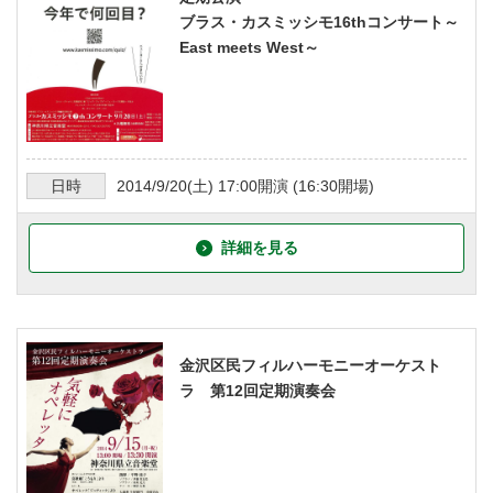
ブラス・カスミッシモ16thコンサート～
East meets West～
日時
2014/9/20
(土)
17:00
開演 (
16:30
開場)
詳細を見る
金沢区民フィルハーモニーオーケスト
ラ 第12回定期演奏会