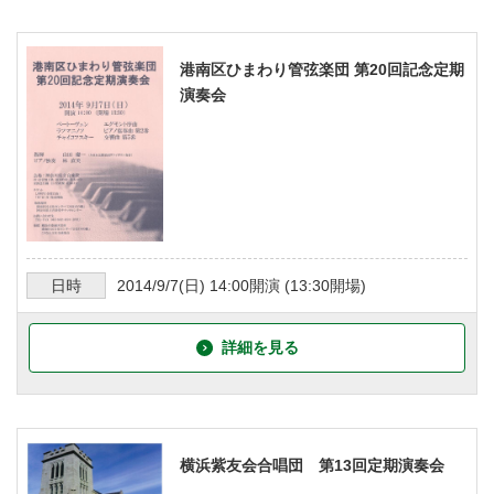
港南区ひまわり管弦楽団 第20回記念定期
演奏会
日時
2014/9/7
(日)
14:00
開演 (
13:30
開場)
詳細を見る
横浜紫友会合唱団 第13回定期演奏会