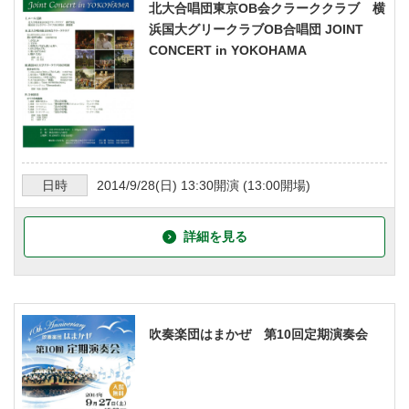
北大合唱団東京OB会クラーククラブ 横
浜国大グリークラブOB合唱団 JOINT
CONCERT in YOKOHAMA
日時
2014/9/28
(日)
13:30
開演 (
13:00
開場)
詳細を見る
吹奏楽団はまかぜ 第10回定期演奏会