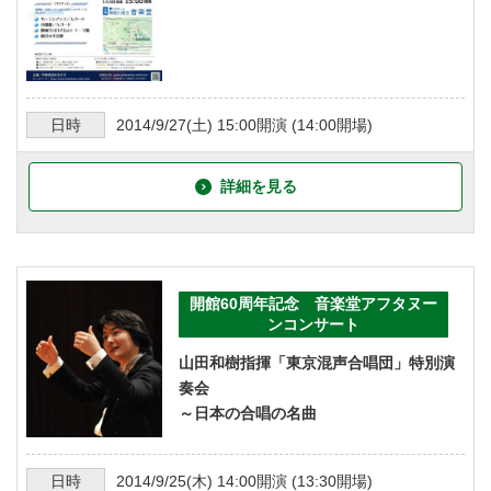
日時
2014/9/27
(土)
15:00
開演 (
14:00
開場)
詳細を見る
開館60周年記念 音楽堂アフタヌー
ンコンサート
山田和樹指揮「東京混声合唱団」特別演
奏会
～日本の合唱の名曲
日時
2014/9/25
(木)
14:00
開演 (
13:30
開場)