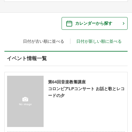
ご来場案内
・ 館内サービス・アクセシビリティ
施設を借りる
カレンダーから探す
・ フロアマップ
日付が古い順に並べる
日付が新しい順に並べる
・ 施設を借りる
音楽堂について
・ 交通案内
・ 空き状況
イベント情報一覧
・ よくある質問
・ 音楽堂のご案内
神奈川県立音楽堂
・ 抽選対象日
SNS
・ フロアマップ
第64回音楽教養講座
・ 利用料金
コロンビアLPコンサート お話と歌とレコ
・ 芸術参与
ードの夕
・ 建築見学ツアー