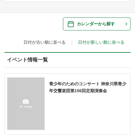
ご来場案内
・ 館内サービス・アクセシビリティ
施設を借りる
カレンダーから探す
・ フロアマップ
日付が古い順に並べる
日付が新しい順に並べる
・ 施設を借りる
音楽堂について
・ 交通案内
・ 空き状況
イベント情報一覧
・ よくある質問
・ 音楽堂のご案内
神奈川県立音楽堂
・ 抽選対象日
SNS
・ フロアマップ
青少年のためのコンサート 神奈川県青少
・ 利用料金
年交響楽団第156回定期演奏会
・ 芸術参与
・ 建築見学ツアー